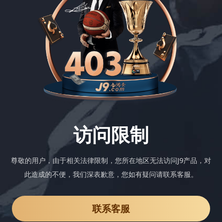
访问限制
尊敬的用户，由于相关法律限制，您所在地区无法访问J9产品，对
此造成的不便，我们深表歉意，您如有疑问请联系客服。
联系客服