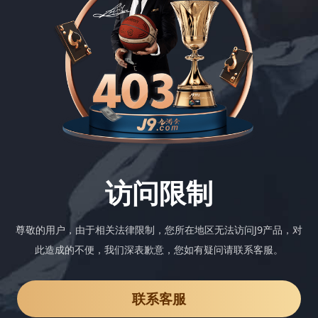
访问限制
尊敬的用户，由于相关法律限制，您所在地区无法访问J9产品，对
此造成的不便，我们深表歉意，您如有疑问请联系客服。
联系客服